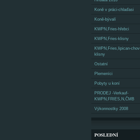
Koně v práci-chlaďasi
Koně-bývalí
KWPN,Fries-hřebci
KWPN,Fries-klisny
KWPN,Fries,lipican-cho
klisny
Ostatní
Plemeníci
Pobyty u koní
PRODEJ -Verkauf-
KWPN,FRIES,N,ČMB
Výkonnostky 2008
POSLEDNÍ