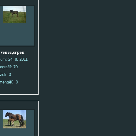
rvenec,srpen
tum:
24. 8. 2011
ografií:
70
ožek:
0
mentářů:
0