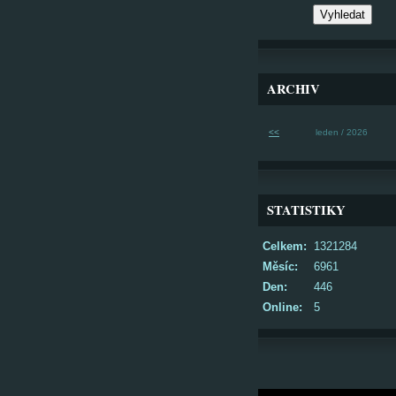
ARCHIV
<<
leden / 2026
STATISTIKY
Celkem:
1321284
Měsíc:
6961
Den:
446
Online:
5