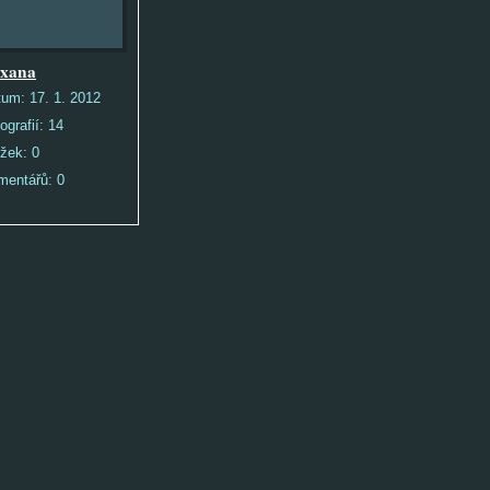
xana
tum:
17. 1. 2012
ografií:
14
ožek:
0
mentářů:
0