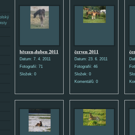
olský
isty
březen,duben 2011
červen 2011
če
Datum:
7. 4. 2011
Datum:
23. 6. 2011
Da
Fotografií:
71
Fotografií:
46
Fot
Složek:
0
Složek:
0
Sl
Komentářů:
0
Ko