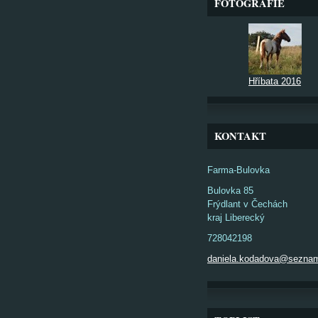
FOTOGRAFIE
Hříbata 2016
KONTAKT
Farma-Bulovka
Bulovka 85
Frýdlant v Čechách
kraj Liberecký
728042198
daniela.kodadova@sezna