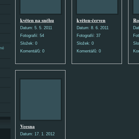
květen na sněhu
květen-červen
Ro
Datum:
5. 5. 2011
Datum:
8. 6. 2011
Da
Fotografií:
54
Fotografií:
37
Fot
Složek:
0
Složek:
0
Sl
vné
Komentářů:
0
Komentářů:
0
Ko
Veesna
Datum:
17. 1. 2012