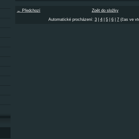
← Předchozí
Zpět do složky
Automatické procházení:
3
|
4
|
5
|
6
|
7
(čas ve vt