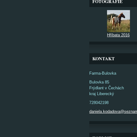
FOTOGRAFIE
Hříbata 2016
KONTAKT
Farma-Bulovka
Bulovka 85
Frýdlant v Čechách
kraj Liberecký
728042198
daniela.kodadova@sezna