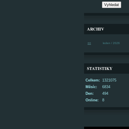
ARCHIV
<<
leden / 2026
STATISTIKY
Celkem:
1321075
Měsíc:
6834
Den:
494
Online:
8