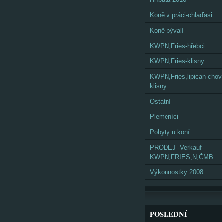
Koně v práci-chlaďasi
Koně-bývalí
KWPN,Fries-hřebci
KWPN,Fries-klisny
KWPN,Fries,lipican-cho
klisny
Ostatní
Plemeníci
Pobyty u koní
PRODEJ -Verkauf-
KWPN,FRIES,N,ČMB
Výkonnostky 2008
POSLEDNÍ