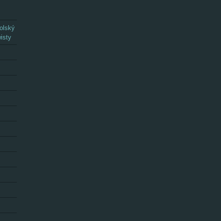
olský
isty